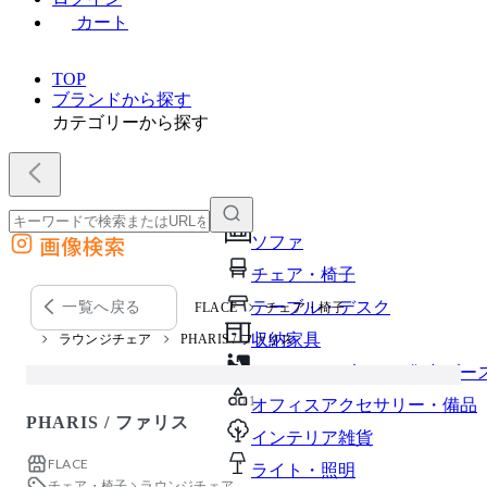
カート
TOP
ブランドから探す
カテゴリーから探す
画像検索
ソファ
外部サイトの商品をカートに追加
チェア・椅子
他のサイトで見つけた商品ページのURLを貼り付けて、カートに追加できます
テーブル・デスク
一覧へ戻る
FLACE
チェア・椅子
収納家具
ラウンジチェア
PHARIS / ファリス
パーソナルブース・集中ブー
1 / 1
オフィスアクセサリー・備品
PHARIS / ファリス
インテリア雑貨
FLACE
ライト・照明
チェア・椅子
ラウンジチェア