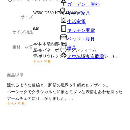
ガーデン・屋外
キッズ家具
W580 D580 H780 SH440mm
サイズ
生活家電
640
キッチン家電
サイズ補足
ベッド・寝具
本体/木製内部構造
素材・材質
建具
座/布バネ・ポリウレタンフォーム
背/ポリウレタンフォーム,張地/布張(グレー)
アウトレット商品
もっと見る
脚部/ビーチ材・ポリウレタン塗装(ライトブラウ
ン)
商品説明
流れるような稜線と、脚部の境界を引締めたデザイン。
ベーシックでクラシカルな印象とモダンな表情をあわせ持った
アームチェアに仕上がりました。
もっと見る
どのようなテイストにも溶け込め、調和のとれたコーディネー
トができます。