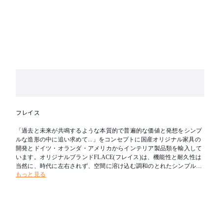
フレイス
「過去と未来が共鳴するような本質的で普遍的な価値と発想をシンプ
ルな造形の中に追い求めて...」をコンセプトに国産オリジナル家具の
開発とドイツ・オランダ・アメリカからインテリア製品類を輸入して
います。オリジナルブランドFLACE(フレイス)は、機能性と耐久性は
当然に、時代に左右されず、空間に溶け込む調和のとれたシンプルな
もっと見る
家具創りを目指しています。フレイスは日本から、そして世界から高
品質な製品を発信していきます。