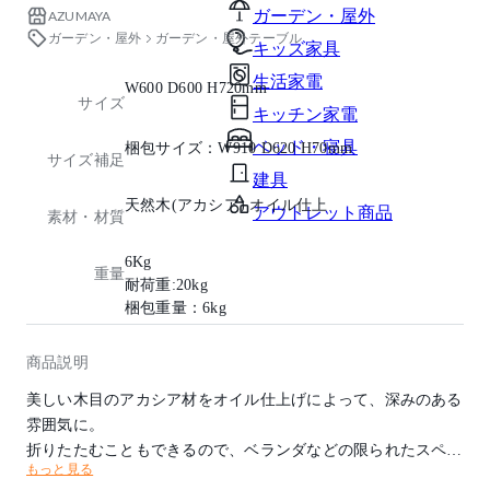
ガーデン・屋外
AZUMAYA
ガーデン・屋外
ガーデン・屋外テーブル
キッズ家具
生活家電
W600 D600 H720mm
サイズ
キッチン家電
ベッド・寝具
梱包サイズ：W910 D620 H70mm
サイズ補足
建具
天然木(アカシア) オイル仕上
アウトレット商品
素材・材質
6Kg
重量
耐荷重:20kg
梱包重量：6kg
商品説明
美しい木目のアカシア材をオイル仕上げによって、深みのある
雰囲気に。
折りたたむこともできるので、ベランダなどの限られたスペー
もっと見る
スで使う際にも便利です。