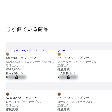
家で使うのはもちろん、山や海などお出かけに持って行きたく
なるアイテムです。
※常時外置きは出来ません。直射日光・雨ざらしの環境下では
劣化が早まりますので、屋根付きのテラス等でご使用ください
形が似ている商品
。
LaForma （ラフォーマ）
AZUMAYA （アズマヤ）
ARMANDE ダイニングテーブル(W180) / アルマンデ
フォールディングハイテーブル
定価/上代:
定価/上代:
¥243,900 ~
都度見積
仕入価格/下代:
仕入価格/下代:
¥
¥
AZUMAYA （アズマヤ）
AZUMAYA （アズマヤ）
ロールトップハイテーブルL
ロールトップハイテーブルS
定価/上代:
定価/上代:
都度見積
都度見積