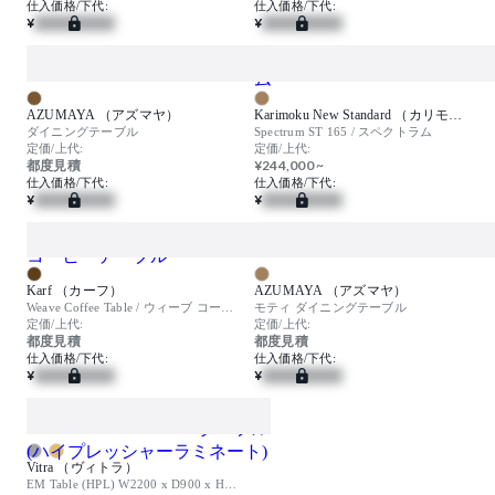
仕入価格/下代:
仕入価格/下代:
¥
¥
AZUMAYA （アズマヤ）
Karimoku New Standard （カリモクニュースタンダード）
ダイニングテーブル
Spectrum ST 165 / スペクトラム
定価/上代:
定価/上代:
都度見積
¥244,000 ~
仕入価格/下代:
仕入価格/下代:
¥
¥
Karf （カーフ）
AZUMAYA （アズマヤ）
Weave Coffee Table / ウィーブ コーヒーテーブル
モティ ダイニングテーブル
定価/上代:
定価/上代:
都度見積
都度見積
仕入価格/下代:
仕入価格/下代:
¥
¥
Vitra （ヴィトラ）
EM Table (HPL) W2200 x D900 x H740 mm / EM ターブル (ハイプレッシャーラミネート)