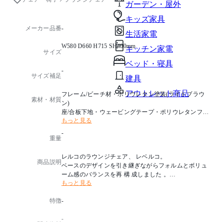
ガーデン・屋外
キッズ家具
メーカー品番
-
生活家電
W580 D660 H715 SH400mm
キッチン家電
サイズ
ベッド・寝具
-
サイズ補足
建具
アウトレット商品
フレーム/ビーチ材・ポリウレタン塗装(ライトブラウ
素材・材質
ン)
座/合板下地・ウェービングテープ・ポリウレタンフォ
もっと見る
ーム積層
背/ポリウレタンフォーム
-
重量
張地/布張(グレー)
レルコのラウンジチェア、 レベルコ。
商品説明
ベースのデザインを引き継ぎながらフォルムとボリュ
ーム感のバランスを再 構 成しました 。
もっと見る
ゆったりとした快 適 性と安 定 感のある座り心 地をそ
なえたラウンジチェア。
特徴
-
アームレスのラウンジチェアは空間に美しく調和しま
す。
-