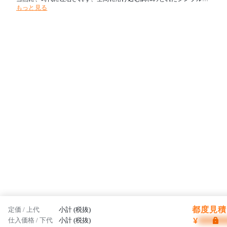
もっと見る
家具創りを目指しています。フレイスは日本から、そして世界から高
品質な製品を発信していきます。
都度見積 
定価 / 上代
小計 (税抜)
¥
仕入価格 / 下代
小計 (税抜)