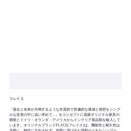
フレイス
「過去と未来が共鳴するような本質的で普遍的な価値と発想をシンプ
ルな造形の中に追い求めて...」をコンセプトに国産オリジナル家具の
開発とドイツ・オランダ・アメリカからインテリア製品類を輸入して
います。オリジナルブランドFLACE(フレイス)は、機能性と耐久性は
当然に、時代に左右されず、空間に溶け込む調和のとれたシンプルな