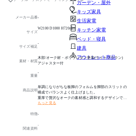
ガーデン・屋外
キッズ家具
メーカー品番
-
生活家電
W2100 D1000 H720mm
キッチン家電
サイズ
ベッド・寝具
-
サイズ補足
建具
アウトレット商品
木部/オーク材・ポリウレタン塗装(ライトブラウン)
素材・材質
アジャスター付
-
重量
単調になりがちな板脚のフォルムを脚部のスリットの
商品説明
構成でバランスよく仕上げました。
重厚で贅沢なオークの素材感と調和するデザインです
もっと見る
。
特徴
-
-
関連資料