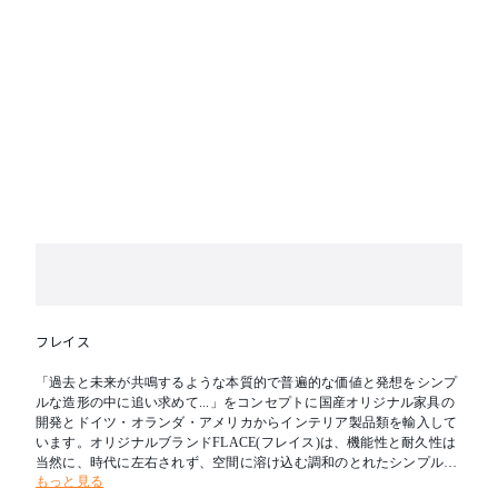
フレイス
「過去と未来が共鳴するような本質的で普遍的な価値と発想をシンプ
ルな造形の中に追い求めて...」をコンセプトに国産オリジナル家具の
開発とドイツ・オランダ・アメリカからインテリア製品類を輸入して
います。オリジナルブランドFLACE(フレイス)は、機能性と耐久性は
当然に、時代に左右されず、空間に溶け込む調和のとれたシンプルな
もっと見る
家具創りを目指しています。フレイスは日本から、そして世界から高