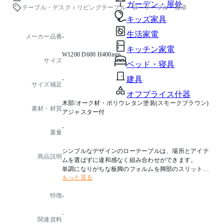
ガーデン・屋外
テーブル・デスク
リビングテーブル・ローテーブル・座卓
キッズ家具
生活家電
メーカー品番
-
キッチン家電
W1200 D600 H400mm
サイズ
ベッド・寝具
建具
-
サイズ補足
オフプライス什器
木部/オーク材・ポリウレタン塗装(スモークブラウン)
素材・材質
アジャスター付
-
重量
シンプルなデザインのローテーブルは、場所とアイテ
商品説明
ムを選ばずに違和感なく組み合わせができます。
単調になりがちな板脚のフォルムを脚部のスリットと
もっと見る
二重の天板の構成でバランスよく仕上げました。
重厚で贅沢なオークの素材感と調和しています。
特徴
-
スリット部分には同素材のW（オーク材）とステンレ
スのS（ヘアライン）仕様があります。
-
関連資料