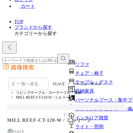
カート
TOP
ブランドから探す
カテゴリーから探す
ソファ
画像検索
外部サイトの商品をカートに追加
チェア・椅子
他のサイトで見つけた商品ページのURLを貼り付けて、カートに追加できます
テーブル・デスク
一覧へ戻る
FLACE
テーブル・デスク
収納家具
リビングテーブル・ローテーブル・座卓
MILL REEF-CT-120-W / ミルリーフ
パーソナルブース・集中ブ
オフィスアクセサリー・備
1 / 1
インテリア雑貨
MILL REEF-CT-120-W / ミルリーフ
ライト・照明
FLACE