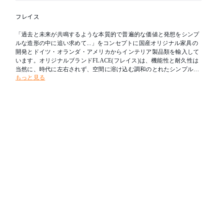
フレイス
「過去と未来が共鳴するような本質的で普遍的な価値と発想をシンプ
ルな造形の中に追い求めて...」をコンセプトに国産オリジナル家具の
開発とドイツ・オランダ・アメリカからインテリア製品類を輸入して
います。オリジナルブランドFLACE(フレイス)は、機能性と耐久性は
当然に、時代に左右されず、空間に溶け込む調和のとれたシンプルな
もっと見る
家具創りを目指しています。フレイスは日本から、そして世界から高
品質な製品を発信していきます。