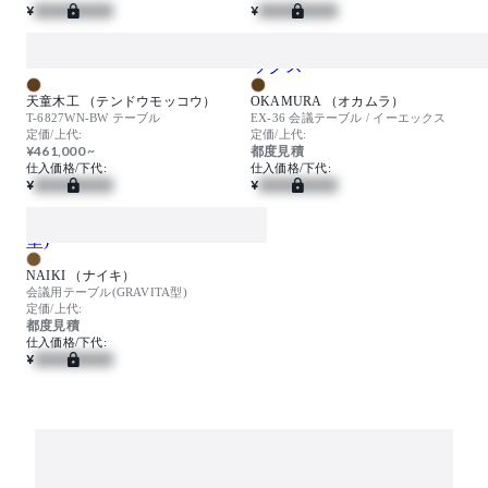
¥
¥
天童木工 （テンドウモッコウ）
OKAMURA （オカムラ）
T-6827WN-BW テーブル
EX-36 会議テーブル / イーエックス
定価/上代:
定価/上代:
¥461,000 ~
都度見積
仕入価格/下代:
仕入価格/下代:
¥
¥
NAIKI （ナイキ）
会議用テーブル(GRAVITA型)
定価/上代:
都度見積
仕入価格/下代:
¥