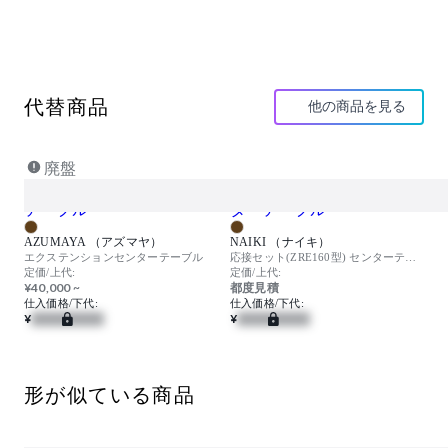
代替商品
他の商品を見る
廃盤
AZUMAYA （アズマヤ）
NAIKI （ナイキ）
エクステンションセンターテーブル
応接セット(ZRE160型) センターテーブル
定価/上代:
定価/上代:
¥40,000 ~
都度見積
仕入価格/下代:
仕入価格/下代:
¥
¥
形が似ている商品