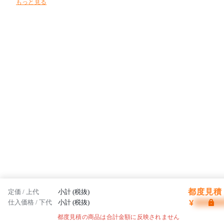
もっと見る
家具創りを目指しています。フレイスは日本から、そして世界から高
品質な製品を発信していきます。
都度見積 
定価 / 上代
小計 (税抜)
¥
仕入価格 / 下代
小計 (税抜)
都度見積の商品は合計金額に反映されません