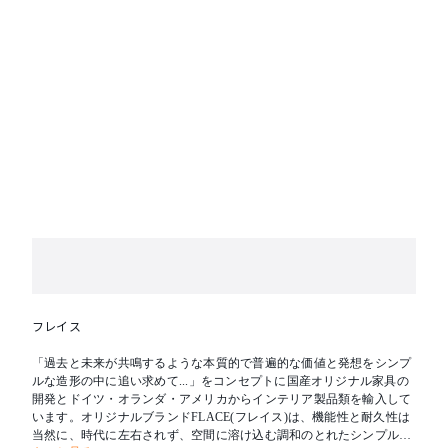
フレイス
「過去と未来が共鳴するような本質的で普遍的な価値と発想をシンプ
ルな造形の中に追い求めて...」をコンセプトに国産オリジナル家具の
開発とドイツ・オランダ・アメリカからインテリア製品類を輸入して
います。オリジナルブランドFLACE(フレイス)は、機能性と耐久性は
当然に、時代に左右されず、空間に溶け込む調和のとれたシンプルな