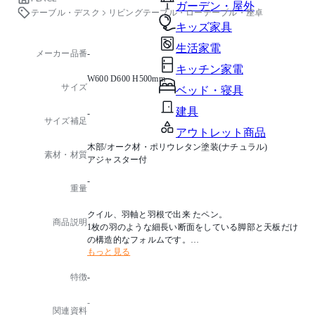
ガーデン・屋外
テーブル・デスク
リビングテーブル・ローテーブル・座卓
キッズ家具
生活家電
メーカー品番
-
キッチン家電
W600 D600 H500mm
サイズ
ベッド・寝具
建具
-
サイズ補足
アウトレット商品
木部/オーク材・ポリウレタン塗装(ナチュラル)
素材・材質
アジャスター付
-
重量
クイル、羽軸と羽根で出来 たペン。
商品説明
1枚の羽のような細長い断面をしている脚部と天板だけ
の構造的なフォルムです。
もっと見る
直線的で軽快ながらも量感のあるローテーブルで す。
特徴
-
-
関連資料