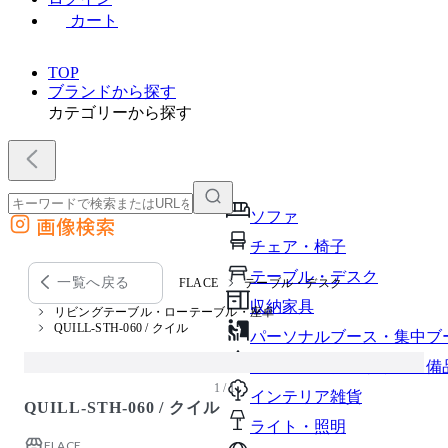
カート
TOP
ブランドから探す
カテゴリーから探す
ソファ
画像検索
外部サイトの商品をカートに追加
チェア・椅子
他のサイトで見つけた商品ページのURLを貼り付けて、カートに追加できます
テーブル・デスク
一覧へ戻る
FLACE
テーブル・デスク
収納家具
リビングテーブル・ローテーブル・座卓
QUILL-STH-060 / クイル
パーソナルブース・集中ブ
オフィスアクセサリー・備
1 / 1
インテリア雑貨
QUILL-STH-060 / クイル
ライト・照明
FLACE