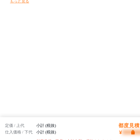
もっと見る
家具創りを目指しています。フレイスは日本から、そして世界から高
品質な製品を発信していきます。
都度見積 
定価 / 上代
小計 (税抜)
¥
仕入価格 / 下代
小計 (税抜)