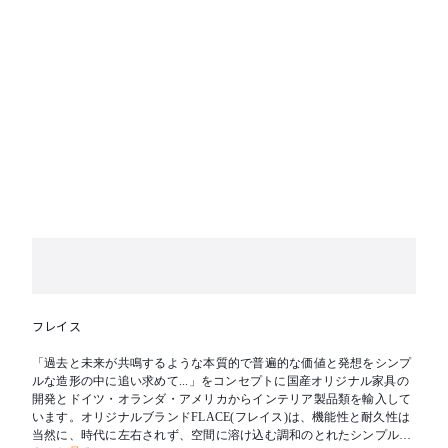
フレイス
「過去と未来が共鳴するような本質的で普遍的な価値と発想をシンプ
ルな造形の中に追い求めて...」をコンセプトに国産オリジナル家具の
開発とドイツ・オランダ・アメリカからインテリア製品類を輸入して
います。オリジナルブランドFLACE(フレイス)は、機能性と耐久性は
当然に、時代に左右されず、空間に溶け込む調和のとれたシンプルな