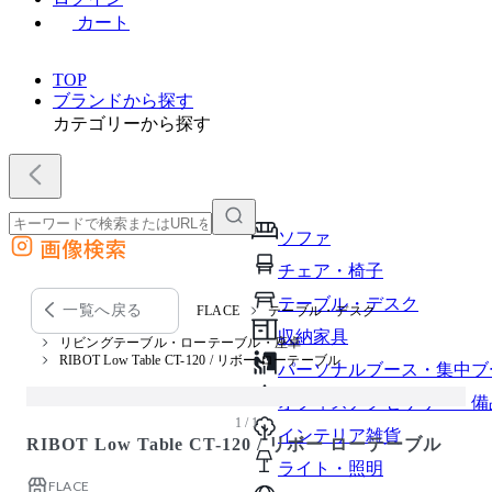
カート
TOP
ブランドから探す
カテゴリーから探す
ソファ
画像検索
外部サイトの商品をカートに追加
チェア・椅子
他のサイトで見つけた商品ページのURLを貼り付けて、カートに追加できます
テーブル・デスク
一覧へ戻る
FLACE
テーブル・デスク
収納家具
リビングテーブル・ローテーブル・座卓
RIBOT Low Table CT-120 / リボー ローテーブル
パーソナルブース・集中ブ
オフィスアクセサリー・備
1 / 1
インテリア雑貨
RIBOT Low Table CT-120 / リボー ローテーブル
ライト・照明
FLACE