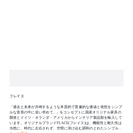
フレイス
「過去と未来が共鳴するような本質的で普遍的な価値と発想をシンプ
ルな造形の中に追い求めて...」をコンセプトに国産オリジナル家具の
開発とドイツ・オランダ・アメリカからインテリア製品類を輸入して
います。オリジナルブランドFLACE(フレイス)は、機能性と耐久性は
当然に、時代に左右されず、空間に溶け込む調和のとれたシンプルな