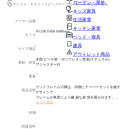
ガーデン・屋外
テーブル・デスク
リビングテーブル・ローテーブル・座卓
キッズ家具
生活家電
メーカー品番
-
キッチン家電
W1200 D600 H400mm
サイズ
ベッド・寝具
建具
-
サイズ補足
アウトレット商品
木部/ビーチ材・ポリウレタン塗装(ナチュラル)
素材・材質
アジャスター付
-
重量
ウッドフレームの脚は、内側にテーパーカットを施す
商品説明
デザインで
フレームが角度により繊 細な表 情を覗かせます。
もっと見る
木の奏でる温かな風合とシャープで素材感のある、デ
ィテールは空間をやさしく彩ります。
特徴
-
-
関連資料