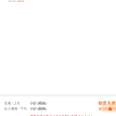
もっと見る
家具創りを目指しています。フレイスは日本から、そして世界から高
品質な製品を発信していきます。
都度見積 
定価 / 上代
小計 (税抜)
¥
仕入価格 / 下代
小計 (税抜)