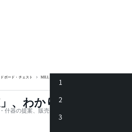
イドボード・チェスト
MILL REEF-SBD-HD / ミルリーフ SBD HD
1
ース
2
値」、わかります。
品
・什器の提案、販売を行う法人様および個人事業主
3