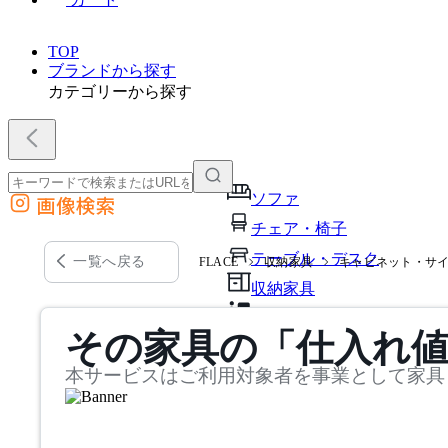
TOP
ブランドから探す
カテゴリーから探す
ソファ
画像検索
外部サイトの商品をカートに追加
チェア・椅子
他のサイトで見つけた商品ページのURLを貼り付けて、カートに追加できます
テーブル・デスク
一覧へ戻る
FLACE
収納家具
キャビネット・サ
収納家具
パーソナルブース・集中ブ
その家具の「仕入れ
オフィスアクセサリー・備
本サービスはご利用対象者を事業として家具
インテリア雑貨
ライト・照明
ガーデン・屋外