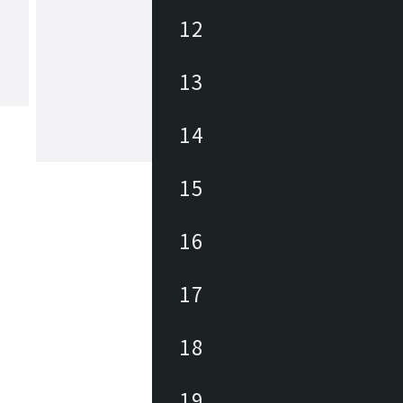
12
フレイス
13
「過去と未来が共鳴するような本質的
的な価値と発想をシンプルな造形の中
求めて...」をコンセプトに国産オリジ
具の開発とドイツ・オランダ・アメリ
14
インテリア製品類を輸入しています。
もっと見る
ナルブランドFLACE(フレイス)は、機
耐久性は当然に、時代に左右されず、
15
溶け込む調和のとれたシンプルな家具
目指しています。フレイスは日本から
て世界から高品質な製品を発信してい
16
。
17
18
19