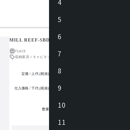
4
5
6
MILL REEF-SBD-HD / ミルリーフ SBD HD
FLACE
7
収納家具
キャビネット・サイドボード・チェスト
8
定価 / 上代 (税抜)
都度見積
9
仕入価格 / 下代 (税抜)
¥
10
1
数量
11