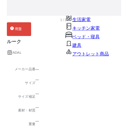
ガーデン・屋外
キッズ家具
生活家電
1 / 10
キッチン家電
廃盤
ベッド・寝具
ルーク
建具
ADAL
アウトレット商品
メーカー品番
---
---
サイズ
---
サイズ補足
---
素材・材質
---
重量