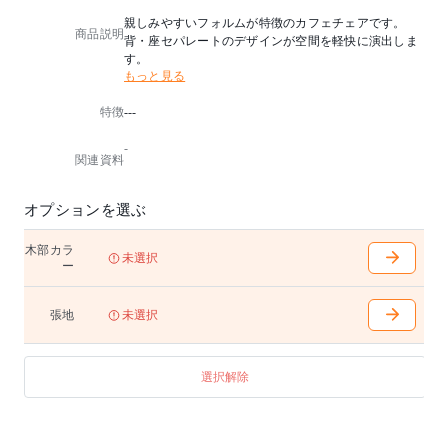
親しみやすいフォルムが特徴のカフェチェアです。
商品説明
背・座セパレートのデザインが空間を軽快に演出しま
す。
もっと見る
特徴
---
-
関連資料
オプションを選ぶ
木部カラ
未選択
ー
張地
未選択
選択解除