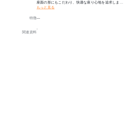
座面の形にもこだわり、快適な座り心地を追求しまし
もっと見る
た。
特徴
---
-
関連資料