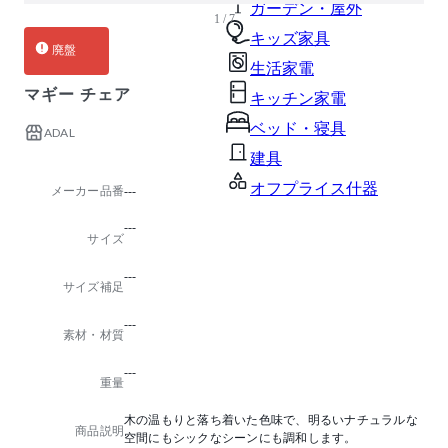
ガーデン・屋外
1 / 7
キッズ家具
廃盤
生活家電
マギー チェア
キッチン家電
ベッド・寝具
ADAL
建具
オフプライス什器
メーカー品番
---
---
サイズ
---
サイズ補足
---
素材・材質
---
重量
木の温もりと落ち着いた色味で、明るいナチュラルな
商品説明
空間にもシックなシーンにも調和します。