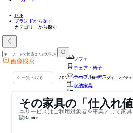
TOP
ブランドから探す
カテゴリーから探す
ソファ
画像検索
外部サイトの商品をカートに追加
チェア・椅子
他のサイトで見つけた商品ページのURLを貼り付けて、カートに追加できます
テーブル・デスク
一覧へ戻る
ADAL
チェア・椅子
ダイニングチェ
収納家具
パーソナルブース・集中ブ
その家具の「仕入れ
オフィスアクセサリー・備
本サービスはご利用対象者を事業として家具
インテリア雑貨
ライト・照明
ガーデン・屋外