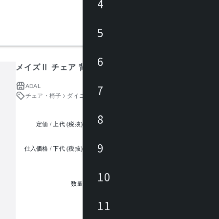
4
5
6
メイズⅡ チェア 背：成型合板
ADAL
7
チェア・椅子
ダイニングチェア
8
定価 / 上代 (税抜)
都度見積
9
仕入価格 / 下代 (税抜)
¥
10
1
数量
11