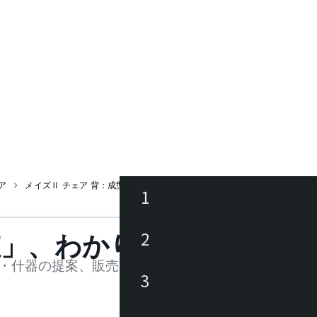
ア
メイズⅡ チェア 背：成型合板
1
ース
2
値」、わかります。
品
・什器の提案、販売を行う法人様および個人事業主
3