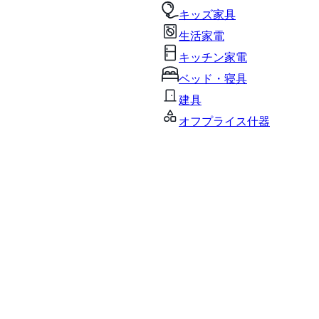
キッズ家具
生活家電
キッチン家電
ベッド・寝具
建具
オフプライス什器