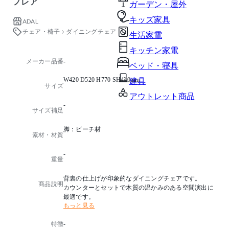
フレア
ガーデン・屋外
キッズ家具
ADAL
チェア・椅子
ダイニングチェア
生活家電
キッチン家電
メーカー品番
-
ベッド・寝具
W420 D520 H770 SH440mm
建具
サイズ
アウトレット商品
-
サイズ補足
脚：ビーチ材
素材・材質
-
重量
背裏の仕上げが印象的なダイニングチェアです。
商品説明
カウンターとセットで木質の温かみのある空間演出に
最適です。
もっと見る
特徴
-