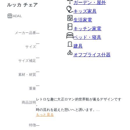
ガーデン・屋外
ルッカ チェア
キッズ家具
ADAL
生活家電
キッチン家電
メーカー品番
---
ベッド・寝具
---
建具
サイズ
オフプライス什器
---
サイズ補足
---
素材・材質
---
重量
レトロな趣に大正ロマン的世界観が薫るデザインです
商品説明
。
時の流れを超えた憩いへと誘います。
もっと見る
純喫茶などのシーンにぴったりです。
特徴
---