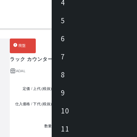
4
5
6
廃盤
7
ラック カウンター
ADAL
8
定価 / 上代 (税抜)
¥65,000 ~
9
仕入価格 / 下代 (税抜)
¥
10
1
11
数量