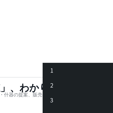
1
ース
2
値」、わかります。
品
・什器の提案、販売を行う法人様および個人事業主
3