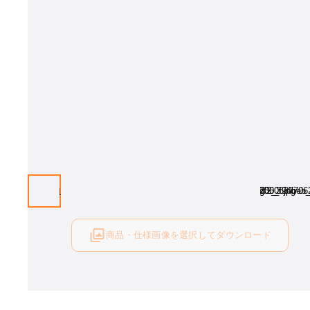
画像はイメージとなります[張地：ラムアンティークLA-4(Cランク)]。 張
選び下さい。
商品・仕様画像を選択してダウンロード
ログイン後にご利用可能です