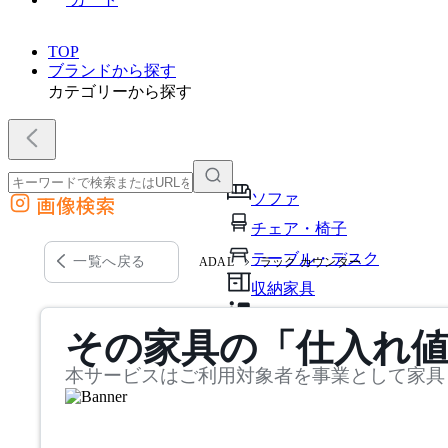
TOP
ブランドから探す
カテゴリーから探す
ソファ
画像検索
外部サイトの商品をカートに追加
チェア・椅子
他のサイトで見つけた商品ページのURLを貼り付けて、カートに追加できます
テーブル・デスク
一覧へ戻る
ADAL
ラック カウンター
収納家具
パーソナルブース・集中ブ
その家具の「仕入れ
オフィスアクセサリー・備
本サービスはご利用対象者を事業として家具
インテリア雑貨
ライト・照明
ガーデン・屋外