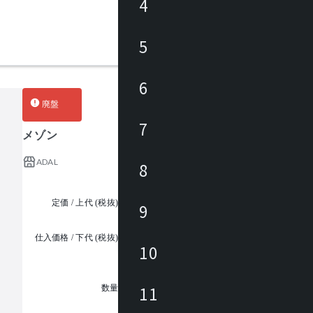
4
5
6
廃盤
7
メゾン
ADAL
8
定価 / 上代 (税抜)
¥42,500 ~
9
仕入価格 / 下代 (税抜)
¥
10
1
11
数量