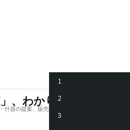
1
ース
2
値」、わかります。
品
・什器の提案、販売を行う法人様および個人事業主
3