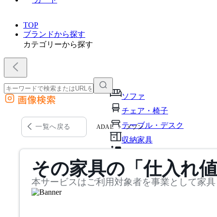
TOP
ブランドから探す
カテゴリーから探す
ソファ
画像検索
外部サイトの商品をカートに追加
チェア・椅子
他のサイトで見つけた商品ページのURLを貼り付けて、カートに追加できます
テーブル・デスク
一覧へ戻る
ADAL
メゾン
収納家具
パーソナルブース・集中ブ
その家具の「仕入れ
オフィスアクセサリー・備
本サービスはご利用対象者を事業として家具
インテリア雑貨
ライト・照明
ガーデン・屋外