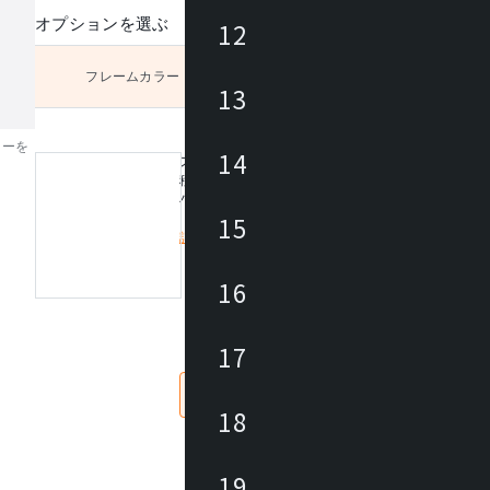
オプションを選ぶ
12
フレームカラー
未選択
13
ラーを
14
スタッキングカート(デビッド/グラーノ/ドナ専用
移動がもっと自由になります。
バンケットチェア専用のスタッキングカートです。
15
詳細を見る
定価/上代 (税抜)
16
仕入価格 / 下代 (税抜)
¥
17
なし
あり
18
19