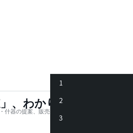
1
ース
2
値」、わかります。
品
・什器の提案、販売を行う法人様および個人事業主
3