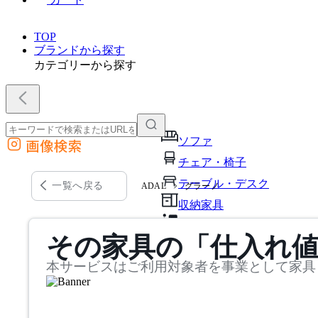
TOP
ブランドから探す
カテゴリーから探す
ソファ
画像検索
外部サイトの商品をカートに追加
チェア・椅子
他のサイトで見つけた商品ページのURLを貼り付けて、カートに追加できます
テーブル・デスク
一覧へ戻る
ADAL
グラーノ
収納家具
パーソナルブース・集中ブ
その家具の「仕入れ
オフィスアクセサリー・備
本サービスはご利用対象者を事業として家具
インテリア雑貨
ライト・照明
ガーデン・屋外