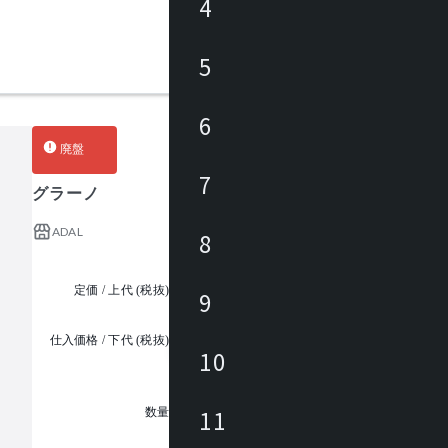
4
5
6
廃盤
7
グラーノ
ADAL
8
定価 / 上代 (税抜)
¥42,000 ~
9
仕入価格 / 下代 (税抜)
¥
10
1
11
数量