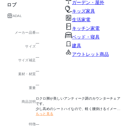
ガーデン・屋外
ロブ
キッズ家具
ADAL
生活家電
キッチン家電
メーカー品番
---
ベッド・寝具
---
建具
サイズ
アウトレット商品
---
サイズ補足
---
素材・材質
---
重量
ロクロ脚が美しいアンティーク調のカウンターチェア
商品説明
です。
少し高めのシートハイなので、軽く腰掛けるイメージ
もっと見る
で座るとさらに魅力的に見えます。
特徴
---