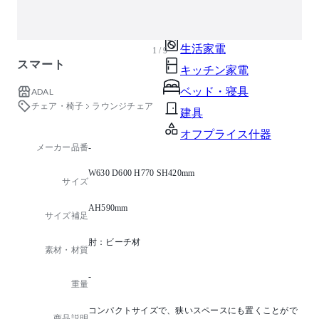
ガーデン・屋外
キッズ家具
生活家電
1 / 9
スマート
キッチン家電
ベッド・寝具
ADAL
チェア・椅子
ラウンジチェア
建具
オフプライス什器
メーカー品番
-
W630 D600 H770 SH420mm
サイズ
AH590mm
サイズ補足
肘：ビーチ材
素材・材質
-
重量
コンパクトサイズで、狭いスペースにも置くことがで
商品説明