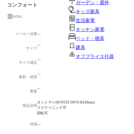
ガーデン・屋外
コンフォート
キッズ家具
ADAL
生活家電
キッチン家電
メーカー品番
---
ベッド・寝具
---
建具
サイズ
オフプライス什器
---
サイズ補足
---
素材・材質
---
重量
オットマン付(W510 D470 H420mm)
商品説明
リクライニング可
回転可
特徴
---