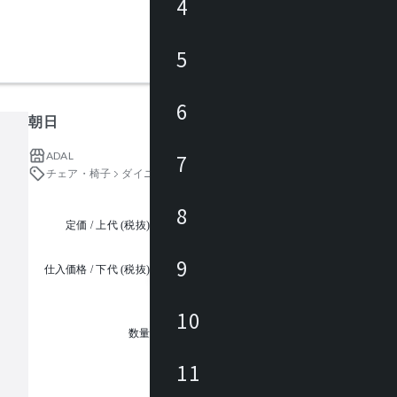
4
5
6
朝日
ADAL
7
チェア・椅子
ダイニングチェア
8
定価 / 上代 (税抜)
都度見積
9
仕入価格 / 下代 (税抜)
¥
10
1
数量
11