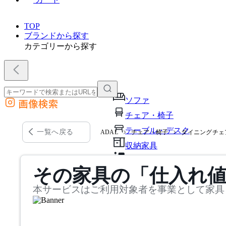
TOP
ブランドから探す
カテゴリーから探す
ソファ
画像検索
外部サイトの商品をカートに追加
チェア・椅子
他のサイトで見つけた商品ページのURLを貼り付けて、カートに追加できます
テーブル・デスク
一覧へ戻る
ADAL
チェア・椅子
ダイニングチェ
収納家具
パーソナルブース・集中ブ
その家具の「仕入れ
オフィスアクセサリー・備
本サービスはご利用対象者を事業として家具
インテリア雑貨
ライト・照明
ガーデン・屋外