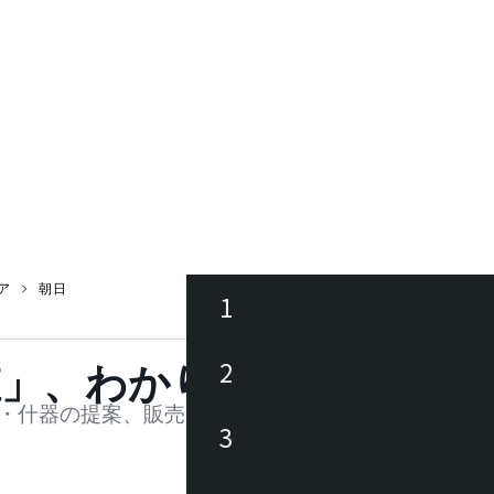
ア
朝日
1
ース
2
値」、わかります。
品
・什器の提案、販売を行う法人様および個人事業主
3