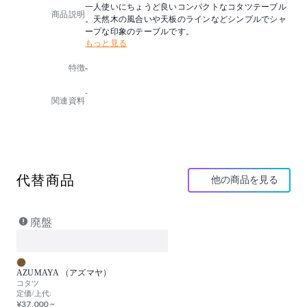
一人使いにちょうど良いコンパクトなコタツテーブル
商品説明
。天然木の風合いや天板のラインなどシンプルでシャ
ープな印象のテーブルです。
もっと見る
特徴
-
-
関連資料
代替商品
他の商品を見る
廃盤
AZUMAYA （アズマヤ）
コタツ
定価/上代:
¥37,000 ~