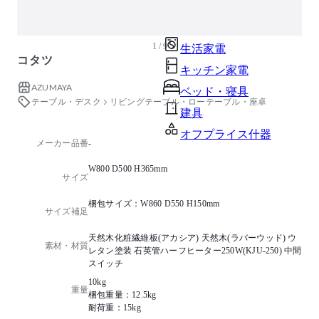
ガーデン・屋外
キッズ家具
1 / 9
生活家電
コタツ
キッチン家電
AZUMAYA
ベッド・寝具
テーブル・デスク
リビングテーブル・ローテーブル・座卓
建具
オフプライス什器
メーカー品番
-
W800 D500 H365mm
サイズ
梱包サイズ：W860 D550 H150mm
サイズ補足
天然木化粧繊維板(アカシア) 天然木(ラバーウッド) ウ
素材・材質
レタン塗装 石英管ハーフヒーター250W(KJU-250) 中間
スイッチ
10kg
重量
梱包重量：12.5kg
耐荷重：15kg