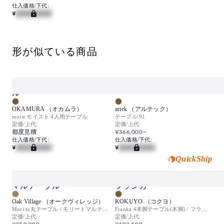
仕入価格/下代:
¥
形が似ている商品
OKAMURA （オカムラ）
artek （アルテック）
moist モイスト 4人用テーブル
テーブル 91
定価/上代:
定価/上代:
都度見積
¥366,000 ~
仕入価格/下代:
仕入価格/下代:
¥
¥
QuickShip
Oak Village （オークヴィレッジ）
KOKUYO （コクヨ）
Mori:to丸テーブル / モリートマルテーブル
Franka 4本脚テーブル(木脚) / フランカ
定価/上代:
定価/上代: