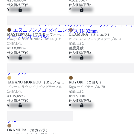
¥250,000 ~
¥102,500 ~
仕入価格/下代:
仕入価格/下代:
¥
¥
MASTERWAL （マスターウォール）
OKAMURA （オカムラ）
Blueprint N5/2 DINING TABLE (OVAL) / ブループリント エヌニブンノゴ ダイニングテーブル(オーバル)
Phlox Table フロックステーブル ローテーブル ソフトエリプス H432mm
定価/上代:
定価/上代:
¥310,000 ~
都度見積
仕入価格/下代:
仕入価格/下代:
¥
¥
TAKANO MOKKOU （タカノモッコウ）
KOYORI （コヨリ）
プレーン ラウンドリビングテーブル
Kigo サイドテーブル 70
定価/上代:
定価/上代:
¥105,455 ~
¥116,000 ~
仕入価格/下代:
仕入価格/下代:
¥
¥
OKAMURA （オカムラ）