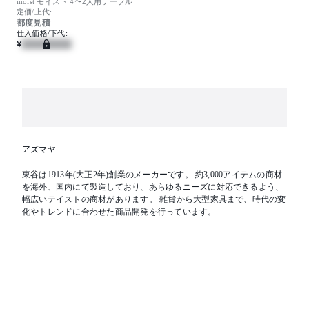
moist モイスト 4〜2人用テーブル
定価/上代:
都度見積
仕入価格/下代:
¥
アズマヤ
東谷は1913年(大正2年)創業のメーカーです。 約3,000アイテムの商材
を海外、国内にて製造しており、あらゆるニーズに対応できるよう、
幅広いテイストの商材があります。 雑貨から大型家具まで、時代の変
化やトレンドに合わせた商品開発を行っています。