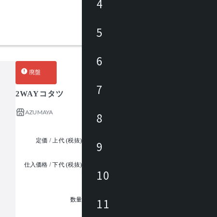
4
5
6
廃盤
7
2WAYコタツ
AZUMAYA
8
定価 / 上代 (税抜)
¥41,000 ~
9
仕入価格 / 下代 (税抜)
¥
10
1
11
数量