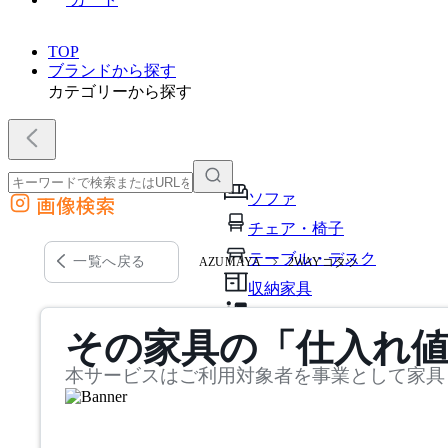
TOP
ブランドから探す
カテゴリーから探す
ソファ
画像検索
外部サイトの商品をカートに追加
チェア・椅子
他のサイトで見つけた商品ページのURLを貼り付けて、カートに追加できます
テーブル・デスク
一覧へ戻る
AZUMAYA
2WAYコタツ
収納家具
パーソナルブース・集中ブ
その家具の「仕入れ
オフィスアクセサリー・備
本サービスはご利用対象者を事業として家具
インテリア雑貨
ライト・照明
ガーデン・屋外