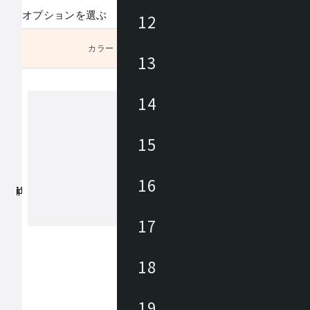
オプションを選ぶ
12
カラー
未選択
13
14
アズマヤ
15
東谷は1913年(大正2年)創業のメーカ
約3,000アイテムの商材を海外、国内
16
しており、あらゆるニーズに対応でき
、幅広いテイストの商材があります。 雑貨か
ら大型家具まで、時代の変化やトレン
17
もっと見る
わせた商品開発を行っています。
18
19