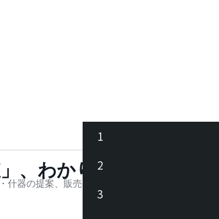
1
ース
2
値」、わかります。
品
・什器の提案、販売を行う法人様および個人事業主
3