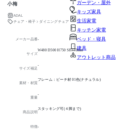
ガーデン・屋外
小梅
キッズ家具
ADAL
生活家電
チェア・椅子
ダイニングチェア
キッチン家電
ベッド・寝具
メーカー品番
-
建具
W480 D500 H750 SH440mm
サイズ
アウトレット商品
-
サイズ補足
フレーム：ビーチ材 01色(ナチュラル)
素材・材質
-
重量
スタッキング可(４脚まで)
商品説明
特徴
-