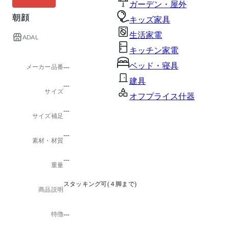
ガーデン・屋外
朝顔
キッズ家具
生活家電
ADAL
キッチン家電
ベッド・寝具
メーカー品番
---
建具
---
サイズ
オフプライス什器
---
サイズ補足
---
素材・材質
---
重量
スタッキング可(４脚まで)
商品説明
特徴
---