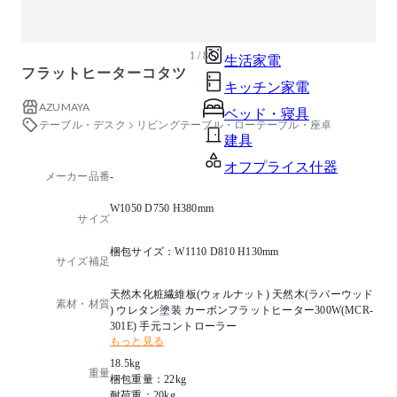
ガーデン・屋外
キッズ家具
1 / 8
生活家電
フラットヒーターコタツ
キッチン家電
AZUMAYA
ベッド・寝具
テーブル・デスク
リビングテーブル・ローテーブル・座卓
建具
オフプライス什器
メーカー品番
-
W1050 D750 H380mm
サイズ
梱包サイズ：W1110 D810 H130mm
サイズ補足
天然木化粧繊維板(ウォルナット) 天然木(ラバーウッド
素材・材質
) ウレタン塗装 カーボンフラットヒーター300W(MCR-
301E) 手元コントローラー
もっと見る
18.5kg
重量
梱包重量：22kg
耐荷重：20kg