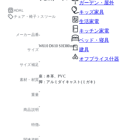
ガーデン・屋外
ADAL
キッズ家具
チェア・椅子
スツール
生活家電
キッチン家電
メーカー品番
-
ベッド・寝具
W610 D610 SH380mm
建具
サイズ
オフプライス什器
-
サイズ補足
座：本革、PVC
素材・材質
脚：アルミダイキャスト(ミガキ)
-
重量
-
商品説明
特徴
-
-
関連資料