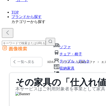
TOP
ブランドから探す
カテゴリーから探す
ソファ
画像検索
外部サイトの商品をカートに追加
チェア・椅子
他のサイトで見つけた商品ページのURLを貼り付けて、カートに追加できます
テーブル・デスク
一覧へ戻る
ADAL
ソファ
1人掛けソファ
エ
収納家具
パーソナルブース・集中ブ
その家具の「仕入れ
オフィスアクセサリー・備
本サービスはご利用対象者を事業として家具
インテリア雑貨
ライト・照明
ガーデン・屋外