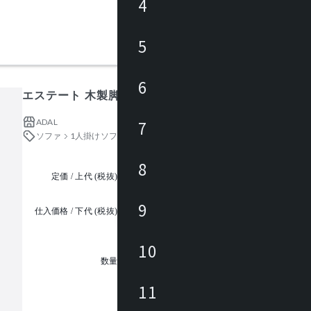
4
5
6
エステート 木製脚タイプ1人掛
ADAL
7
ソファ
1人掛けソファ
8
定価 / 上代 (税抜)
都度見積
9
仕入価格 / 下代 (税抜)
¥
10
1
数量
11