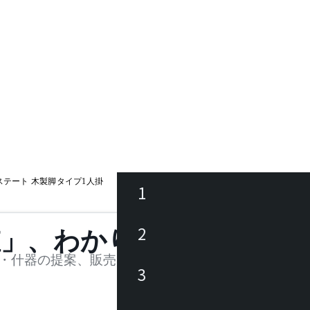
ステート 木製脚タイプ1人掛
1
ース
2
値」、わかります。
品
・什器の提案、販売を行う法人様および個人事業主
3