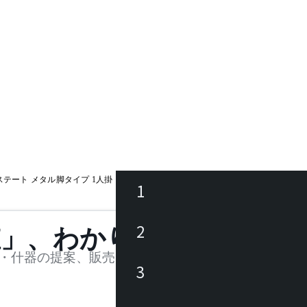
ステート メタル脚タイプ 1人掛
1
ース
2
値」、わかります。
品
・什器の提案、販売を行う法人様および個人事業主
3