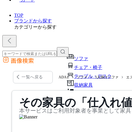
TOP
ブランドから探す
カテゴリーから探す
ソファ
画像検索
外部サイトの商品をカートに追加
チェア・椅子
他のサイトで見つけた商品ページのURLを貼り付けて、カートに追加できます
テーブル・デスク
一覧へ戻る
ADAL
ソファ
1人掛けソファ
エ
収納家具
パーソナルブース・集中ブ
その家具の「仕入れ
オフィスアクセサリー・備
本サービスはご利用対象者を事業として家具
インテリア雑貨
ライト・照明
ガーデン・屋外