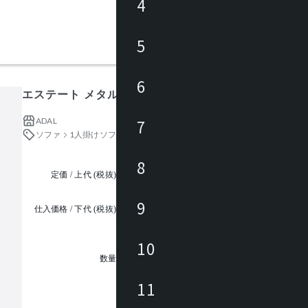
4
5
6
エステート メタル脚タイプ 1人掛
ADAL
7
ソファ
1人掛けソファ
8
定価 / 上代 (税抜)
都度見積
9
仕入価格 / 下代 (税抜)
¥
10
1
数量
11