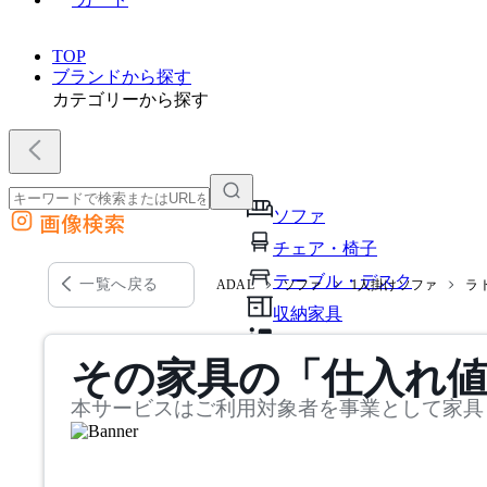
TOP
ブランドから探す
カテゴリーから探す
ソファ
画像検索
外部サイトの商品をカートに追加
チェア・椅子
他のサイトで見つけた商品ページのURLを貼り付けて、カートに追加できます
テーブル・デスク
一覧へ戻る
ADAL
ソファ
1人掛けソファ
ラ
収納家具
パーソナルブース・集中ブ
その家具の「仕入れ
オフィスアクセサリー・備
本サービスはご利用対象者を事業として家具
インテリア雑貨
ライト・照明
ガーデン・屋外