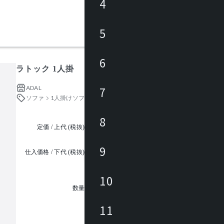
4
5
6
ラトック 1人掛
ADAL
7
ソファ
1人掛けソファ
8
定価 / 上代 (税抜)
都度見積
9
仕入価格 / 下代 (税抜)
¥
10
1
数量
11