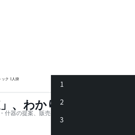
トック 1人掛
1
ース
2
値」、わかります。
品
・什器の提案、販売を行う法人様および個人事業主
3