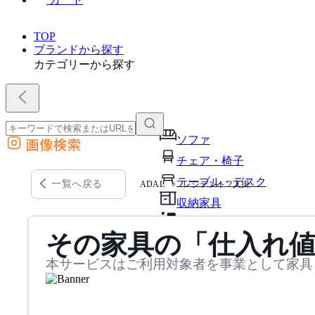
TOP
ブランドから探す
カテゴリーから探す
ソファ
画像検索
外部サイトの商品をカートに追加
チェア・椅子
他のサイトで見つけた商品ページのURLを貼り付けて、カートに追加できます
テーブル・デスク
一覧へ戻る
ADAL
レジデント 2人掛
収納家具
パーソナルブース・集中ブ
その家具の「仕入れ
オフィスアクセサリー・備
本サービスはご利用対象者を事業として家具
インテリア雑貨
ライト・照明
ガーデン・屋外