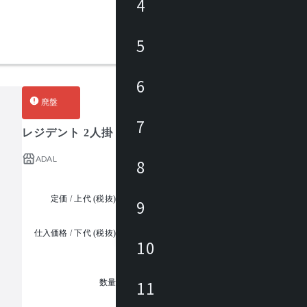
4
5
6
廃盤
7
レジデント 2人掛
ADAL
8
定価 / 上代 (税抜)
¥255,000 ~
9
仕入価格 / 下代 (税抜)
¥
10
1
11
数量