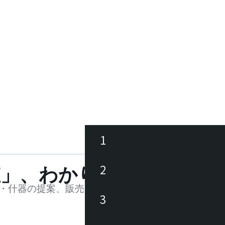
1
ース
2
値」、わかります。
品
・什器の提案、販売を行う法人様および個人事業主
3