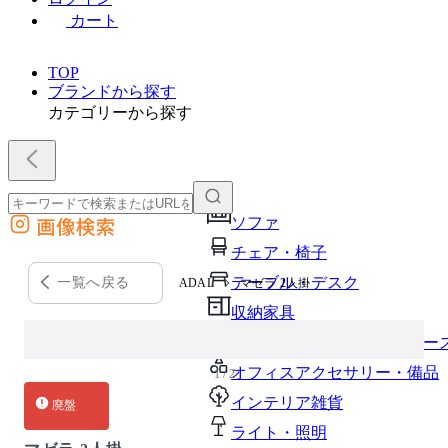
カート
TOP
ブランドから探す
カテゴリーから探す
画像検索
ソファ
外部サイトの商品をカートに追加
チェア・椅子
他のサイトで見つけた商品ページのURLを貼り付けて、カートに追加できます
テーブル・デスク
一覧へ戻る
ADAL
マゼラ 2人掛
収納家具
パーソナルブース・集中ブー
オフィスアクセサリー・備品
1 / 2
インテリア雑貨
廃盤
ライト・照明