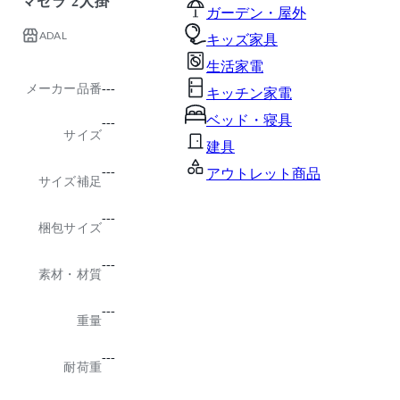
マゼラ 2人掛
ガーデン・屋外
ADAL
キッズ家具
生活家電
メーカー品番
---
キッチン家電
ベッド・寝具
---
サイズ
建具
---
アウトレット商品
サイズ補足
---
梱包サイズ
---
素材・材質
---
重量
---
耐荷重