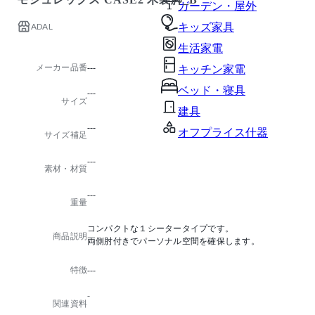
ガーデン・屋外
ADAL
キッズ家具
生活家電
メーカー品番
---
キッチン家電
ベッド・寝具
---
サイズ
建具
---
オフプライス什器
サイズ補足
---
素材・材質
---
重量
コンパクトな１シータータイプです。
商品説明
両側肘付きでパーソナル空間を確保します。
特徴
---
-
関連資料