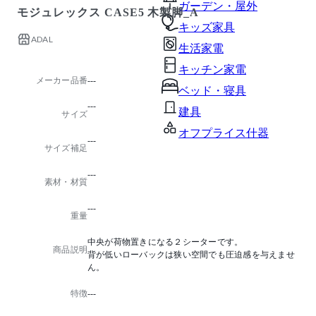
ガーデン・屋外
モジュレックス CASE5 木製脚_A
キッズ家具
ADAL
生活家電
キッチン家電
メーカー品番
---
ベッド・寝具
---
建具
サイズ
オフプライス什器
---
サイズ補足
---
素材・材質
---
重量
中央が荷物置きになる２シーターです。
商品説明
背が低いローバックは狭い空間でも圧迫感を与えませ
ん。
特徴
---