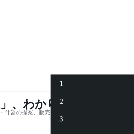
1
ース
2
値」、わかります。
品
・什器の提案、販売を行う法人様および個人事業主
3