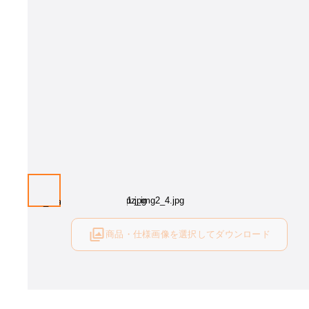
画像はイメージとなります[木部カラー：MT3、張地：ラムアンティークLA-
ランク)]。 木部カラー・張地をお選び下さい。
商品・仕様画像を選択してダウンロード
ログイン後にご利用可能です