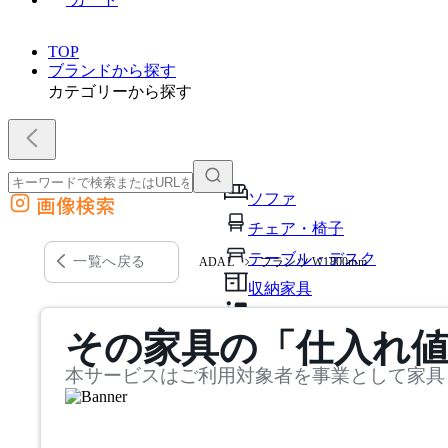
TOP
ブランドから探す
カテゴリーから探す
ソファ
画像検索
外部サイトの商品をカートに追加
チェア・椅子
他のサイトで見つけた商品ページのURLを貼り付けて、カートに追加できます
テーブル・デスク
一覧へ戻る
ADAL
フランツ W1800mm
収納家具
パーソナルブース・集中ブ
その家具の「仕入れ
オフィスアクセサリー・備
本サービスはご利用対象者を事業として家具
インテリア雑貨
ライト・照明
ガーデン・屋外