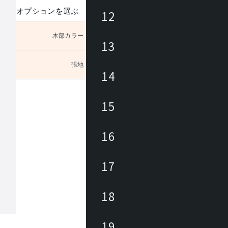
オプションを選ぶ
12
木部カラー
未選択
13
張地
未選択
6(C
14
15
16
17
18
19