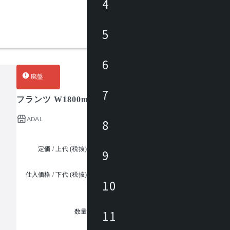
4
5
6
廃盤
7
フランツ W1800mm
ADAL
8
定価 / 上代 (税抜)
¥178,000 ~
9
仕入価格 / 下代 (税抜)
¥
10
1
11
数量