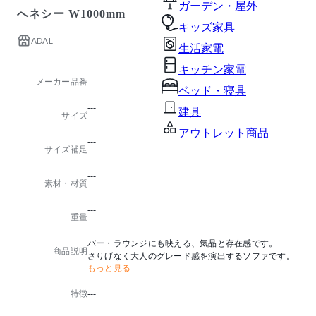
ガーデン・屋外
へネシー W1000mm
キッズ家具
ADAL
生活家電
キッチン家電
メーカー品番
---
ベッド・寝具
---
建具
サイズ
アウトレット商品
---
サイズ補足
---
素材・材質
---
重量
バー・ラウンジにも映える、気品と存在感です。
商品説明
さりげなく大人のグレード感を演出するソファです。
もっと見る
特徴
---