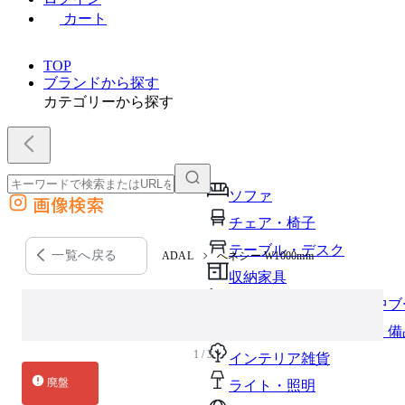
カート
TOP
ブランドから探す
カテゴリーから探す
ソファ
画像検索
外部サイトの商品をカートに追加
チェア・椅子
他のサイトで見つけた商品ページのURLを貼り付けて、カートに追加できます
テーブル・デスク
一覧へ戻る
ADAL
へネシー W1000mm
収納家具
パーソナルブース・集中ブ
オフィスアクセサリー・備
1 / 3
インテリア雑貨
廃盤
ライト・照明