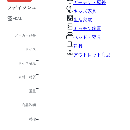
ガーデン・屋外
ラディッシュ
キッズ家具
ADAL
生活家電
キッチン家電
メーカー品番
---
ベッド・寝具
建具
---
サイズ
アウトレット商品
---
サイズ補足
---
素材・材質
---
重量
-
商品説明
特徴
---
-