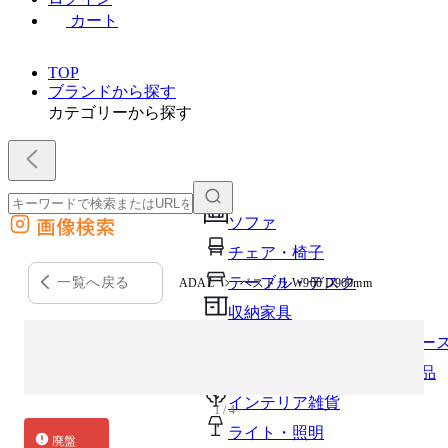
カート
TOP
ブランドから探す
カテゴリーから探す
画像検索
ソファ
外部サイトの商品をカートに追加
チェア・椅子
他のサイトで見つけた商品ページのURLを貼り付けて、カートに追加できます
テーブル・デスク
一覧へ戻る
ADAL
ベストラ W900 D900mm
収納家具
パーソナルブース・集中ブー
オフィスアクセサリー・備品
インテリア雑貨
1 / 4
ライト・照明
廃盤