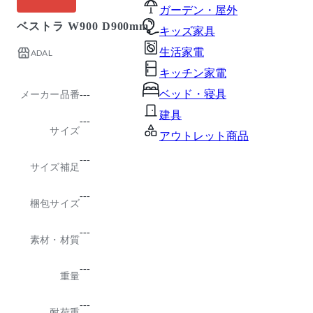
ガーデン・屋外
ベストラ W900 D900mm
キッズ家具
生活家電
ADAL
キッチン家電
ベッド・寝具
メーカー品番
---
建具
---
サイズ
アウトレット商品
---
サイズ補足
---
梱包サイズ
---
素材・材質
---
重量
---
耐荷重