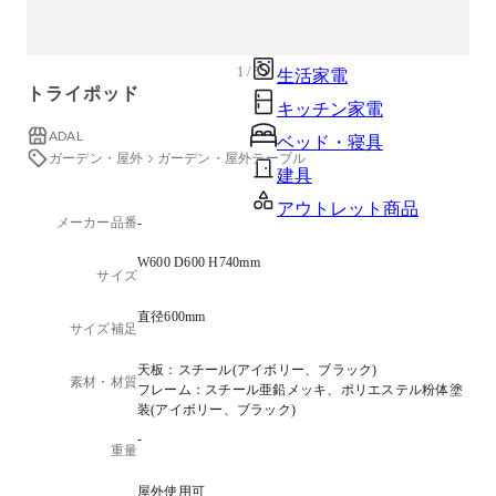
ガーデン・屋外
キッズ家具
1 / 5
生活家電
トライポッド
キッチン家電
ADAL
ベッド・寝具
ガーデン・屋外
ガーデン・屋外テーブル
建具
アウトレット商品
メーカー品番
-
W600 D600 H740mm
サイズ
直径600mm
サイズ補足
天板：スチール(アイボリー、ブラック)
素材・材質
フレーム：スチール亜鉛メッキ、ポリエステル粉体塗
装(アイボリー、ブラック)
-
重量
屋外使用可