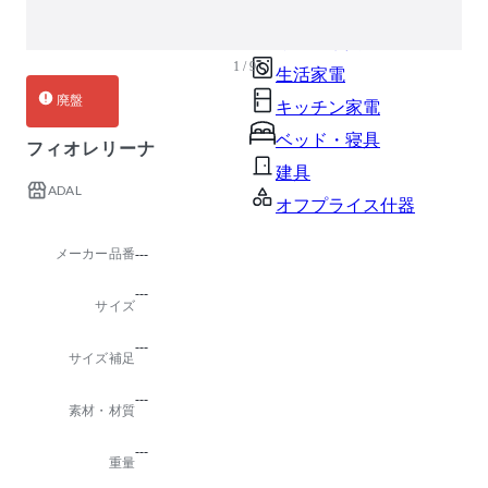
ガーデン・屋外
キッズ家具
1 / 9
生活家電
廃盤
キッチン家電
ベッド・寝具
フィオレリーナ
建具
ADAL
オフプライス什器
メーカー品番
---
---
サイズ
---
サイズ補足
---
素材・材質
---
重量