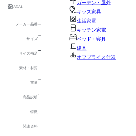
ガーデン・屋外
ADAL
キッズ家具
生活家電
メーカー品番
---
キッチン家電
---
ベッド・寝具
サイズ
建具
---
サイズ補足
オフプライス什器
---
素材・材質
---
重量
-
商品説明
特徴
---
-
関連資料