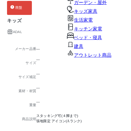
ガーデン・屋外
廃盤
キッズ家具
生活家電
キッズ
キッチン家電
ADAL
ベッド・寝具
建具
メーカー品番
---
アウトレット商品
---
サイズ
---
サイズ補足
---
素材・材質
---
重量
スタッキング可(４脚まで)
商品説明
張地限定 アイコン(Aランク)