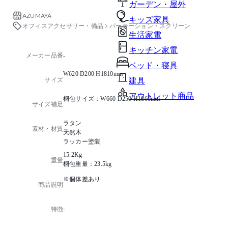
ガーデン・屋外
AZUMAYA
キッズ家具
オフィスアクセサリー・備品
パーテーション・スクリーン
生活家電
キッチン家電
メーカー品番
-
ベッド・寝具
W620 D200 H1810mm
サイズ
建具
アウトレット商品
梱包サイズ：W660 D250 H1860mm
サイズ補足
ラタン
素材・材質
天然木
ラッカー塗装
15.2Kg
重量
梱包重量：23.5kg
※個体差あり
商品説明
特徴
-
-