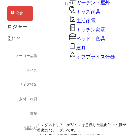
ガーデン・屋外
1 / 7
キッズ家具
廃盤
生活家電
ロジャー
キッチン家電
ADAL
ベッド・寝具
建具
メーカー品番
---
オフプライス什器
---
サイズ
---
サイズ補足
---
素材・材質
---
重量
インダストリアルデザインを意識した黒皮仕上の脚が
商品説明
特徴的なテーブルです。