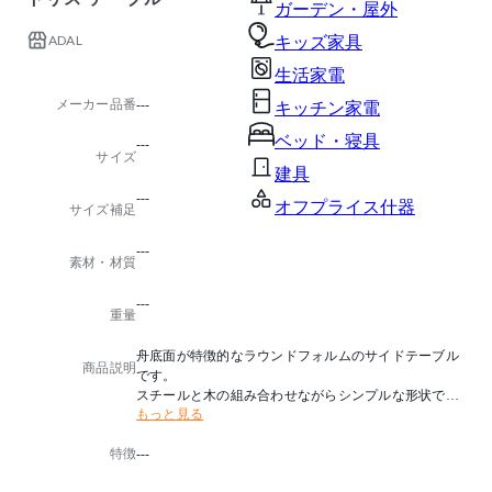
ガーデン・屋外
ADAL
キッズ家具
生活家電
メーカー品番
---
キッチン家電
ベッド・寝具
---
サイズ
建具
---
オフプライス什器
サイズ補足
---
素材・材質
---
重量
舟底面が特徴的なラウンドフォルムのサイドテーブル
商品説明
です。
スチールと木の組み合わせながらシンプルな形状で、
もっと見る
一緒にコーディネートするソファを引き立てます。
特徴
---