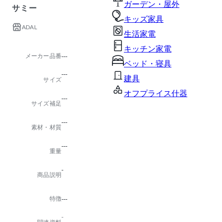
ガーデン・屋外
サミー
キッズ家具
ADAL
生活家電
キッチン家電
メーカー品番
---
ベッド・寝具
---
建具
サイズ
オフプライス什器
---
サイズ補足
---
素材・材質
---
重量
-
商品説明
特徴
---
-