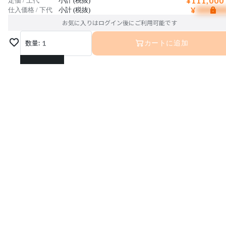
¥111,000
定価 / 上代
小計 (税抜)
¥
仕入価格 / 下代
小計 (税抜)
お気に入りはログイン後にご利用可能です
数量:
1
カートに追加
1
2
3
4
5
6