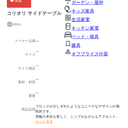
廃盤
ガーデン・屋外
キッズ家具
コリオリ サイドテーブル
生活家電
ADAL
キッチン家電
ベッド・寝具
メーカー品番
---
建具
---
オフプライス什器
サイズ
---
サイズ補足
---
素材・材質
---
重量
ブロックが少しずれたようなユニークなデザインが個
商品説明
性的です。
突板の木目も美しく、シンプルながらもアクセントに
もっと見る
なるローテーブルです。