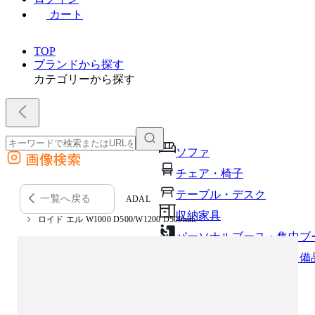
カート
TOP
ブランドから探す
カテゴリーから探す
ソファ
画像検索
外部サイトの商品をカートに追加
チェア・椅子
他のサイトで見つけた商品ページのURLを貼り付けて、カートに追加できます
テーブル・デスク
一覧へ戻る
ADAL
収納家具
ロイド エル W1000 D500/W1200 D500mm
パーソナルブース・集中ブ
オフィスアクセサリー・備
インテリア雑貨
ライト・照明