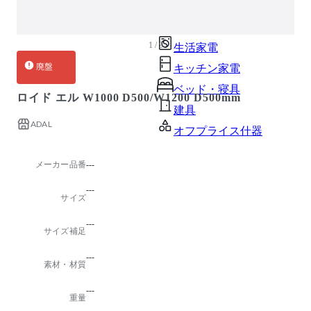
ガーデン・屋外
キッズ家具
1 / 9
生活家電
廃盤
キッチン家電
ベッド・寝具
ロイド エル W1000 D500/W1200 D500mm
建具
ADAL
オフプライス什器
メーカー品番
---
---
サイズ
---
サイズ補足
---
素材・材質
---
重量