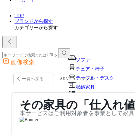
TOP
ブランドから探す
カテゴリーから探す
ソファ
画像検索
外部サイトの商品をカートに追加
チェア・椅子
他のサイトで見つけた商品ページのURLを貼り付けて、カートに追加できます
テーブル・デスク
一覧へ戻る
ADAL
エデン Ｌ
収納家具
パーソナルブース・集中ブ
その家具の「仕入れ
オフィスアクセサリー・備
本サービスはご利用対象者を事業として家具
インテリア雑貨
ライト・照明
ガーデン・屋外