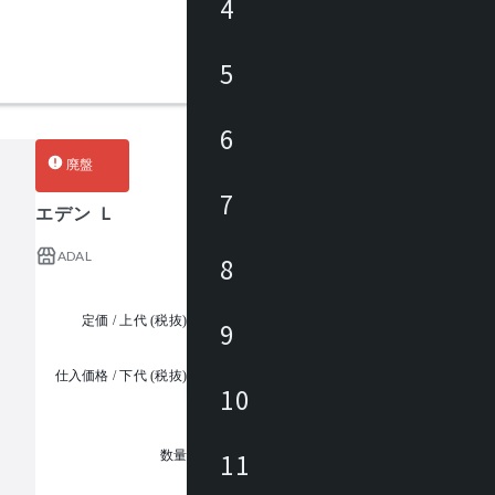
4
5
6
廃盤
7
エデン Ｌ
ADAL
8
定価 / 上代 (税抜)
¥55,000 ~
9
仕入価格 / 下代 (税抜)
¥
10
1
11
数量