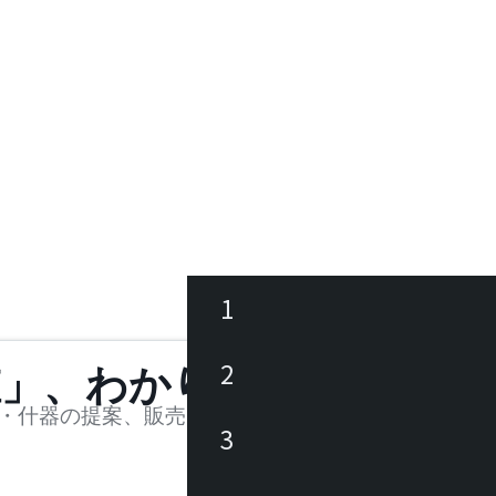
1
ース
2
値」、わかります。
品
・什器の提案、販売を行う法人様および個人事業主
3